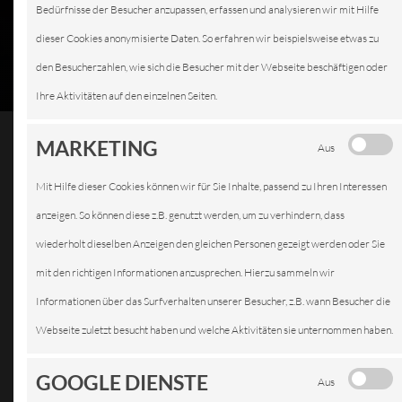
Bedürfnisse der Besucher anzupassen, erfassen und analysieren wir mit Hilfe
dieser Cookies anonymisierte Daten. So erfahren wir beispielsweise etwas zu
den Besucherzahlen, wie sich die Besucher mit der Webseite beschäftigen oder
Ihre Aktivitäten auf den einzelnen Seiten.
MARKETING
Aus
Mit Hilfe dieser Cookies können wir für Sie Inhalte, passend zu Ihren Interessen
AUSPUFFDIENST
anzeigen. So können diese z.B. genutzt werden, um zu verhindern, dass
wiederholt dieselben Anzeigen den gleichen Personen gezeigt werden oder Sie
mit den richtigen Informationen anzusprechen. Hierzu sammeln wir
Informationen über das Surfverhalten unserer Besucher, z.B. wann Besucher die
Einen
Webseite zuletzt besucht haben und welche Aktivitäten sie unternommen haben.
defekten
Auspuff
GOOGLE DIENSTE
Aus