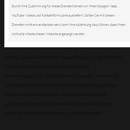
hören auch
Durch Ihre Zustimmung für diese Dienste können wir Ihnen Google Maps,
Laien. Der
YouTube Videos und Kontaktformulare ausliefern. Sollten Sie mit diesen
Weg zu
Diensten nicht einverstanden sein, kann Ihre Ablehnung dazu führen, dass Ihnen
einer
nicht alle Inhalte dieser Website angezeigt werden.
Fachwerkstatt ist unumgänglich. Allerdings sind die
knatternde, dröhnende und starke Lärmentwicklung meist
letztes Signal einer defekten Auspuffanlage. Einen erhöhten
Kraftstoffverbrauch infolge eines nicht voll
funktionstauglichen Schalldämpfers hingegen nehmen die
Wenigsten sofort wahr. Daher ist ein regelmäßiger Check
ratsam und Vorsorge besser als Nachsicht. Die volle
Leistungsfähigkeit bspw. des Katalysators kann nur mit
spezieller Werkstattausrüstung ermittelt werden.