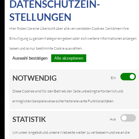
DATEN­SCHUTZ­EIN­
KFZ-SERVICE IN
STELLUNGEN
BIEDENKOPF/
Hier finden Sie eine Übersicht über alle verwendeten Cookies. Sie können Ihre
ECKELSHAUSEN
Einwilligung zu ganzen Kategorien geben oder sich weitere Informationen anzeigen
lassen und so nur bestimmte Cookie auswählen.
LEISTUNGEN
Auswahl bestätigen
Alle akzeptieren
NOTWENDIG
Ein
Diese Cookies sind für den Betrieb der Seite unbedingt erforderlich und
ermöglichen beispielsweise sicherheitsrelevante Funktionalitäten.
STATISTIK
Aus
Um unser Angebot und unsere Webseite weiter zu verbessern und sie an die