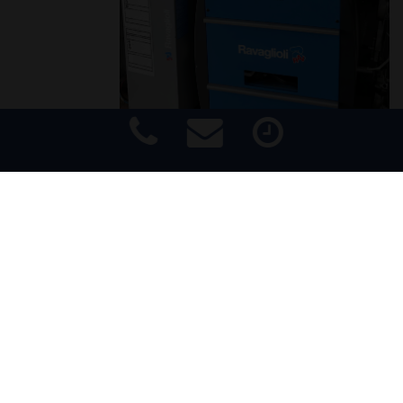
• Inspektionsarbeiten nach Herstellervorgaben ohne
Impressum
|
Haftungsausschluss
|
Datenschutz
|
Barrierefreiheit
Garantieverlust incl. Mobilitätsgarantie
• Reparatur aller Fahrzeugmarken
• Achsvermessung 3D Technik
• HU / AU jeden Dienstag und Donnerstag durch KÜS*
• Klimaanlagenservice
• Getriebespülung
• Lenkungspülung